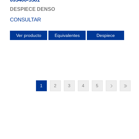
DESPIECE DENSO
CONSULTAR
Ver producto
Equivalentes
Despiece
1
2
3
4
5